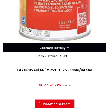
Zobrazit detaily
Barvy
Exteriér
REMMERS
>
>
LAZUROVACÍ KRÉM 3v1 - 0,75 l, Pinie/lärche
511,00 Kč
/ KS
vč. DPH
Přidat na seznam