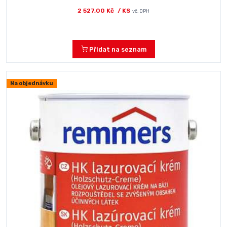
2 527,00 Kč
/ KS
vč. DPH
Přidat na seznam
Na objednávku