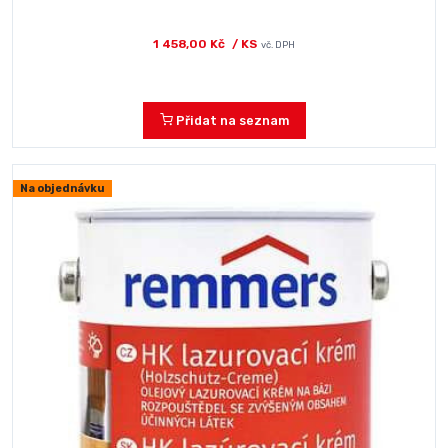
1 458,00 Kč
/ KS
vč. DPH
Přidat na seznam
Na objednávku