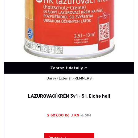
Zobrazit detaily
Barvy
Exteriér
REMMERS
>
>
LAZUROVACÍ KRÉM 3v1 - 5 l, Eiche hell
2 527,00 Kč
/ KS
vč. DPH