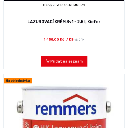
Barvy
Exteriér
REMMERS
>
>
LAZUROVACÍ KRÉM 3v1 - 2,5 l, Kiefer
1 458,00 Kč
/ KS
vč. DPH
Přidat na seznam
Na objednávku