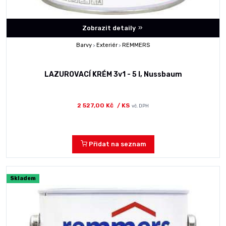
Zobrazit detaily
Barvy
Exteriér
REMMERS
>
>
LAZUROVACÍ KRÉM 3v1 - 5 l, Nussbaum
2 527,00 Kč
/ KS
vč. DPH
Přidat na seznam
Skladem