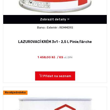
Zobrazit detaily
Barvy
Exteriér
REMMERS
>
>
LAZUROVACÍ KRÉM 3v1 - 2,5 l, Pinie/lärche
1 458,00 Kč
/ KS
vč. DPH
Přidat na seznam
Na objednávku