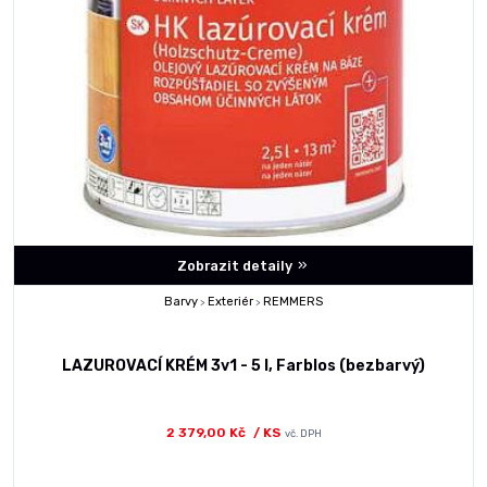
Zobrazit detaily
Barvy
Exteriér
REMMERS
>
>
LAZUROVACÍ KRÉM 3v1 - 5 l, Farblos (bezbarvý)
2 379,00 Kč
/ KS
vč. DPH