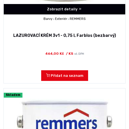
Zobrazit detaily
Barvy
Exteriér
REMMERS
>
>
LAZUROVACÍ KRÉM 3v1 - 0,75 l, Farblos (bezbarvý)
464,00 Kč
/ KS
vč. DPH
Přidat na seznam
Skladem