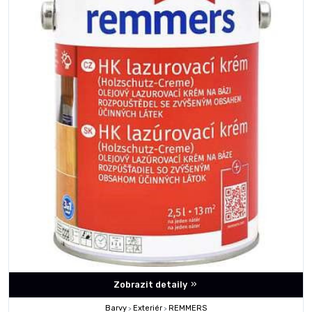
Zobrazit detaily
Barvy
Exteriér
REMMERS
>
>