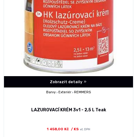
Zobrazit detaily
Barvy
Exteriér
REMMERS
>
>
LAZUROVACÍ KRÉM 3v1 - 2,5 l, Teak
1 458,00 Kč
/ KS
vč. DPH