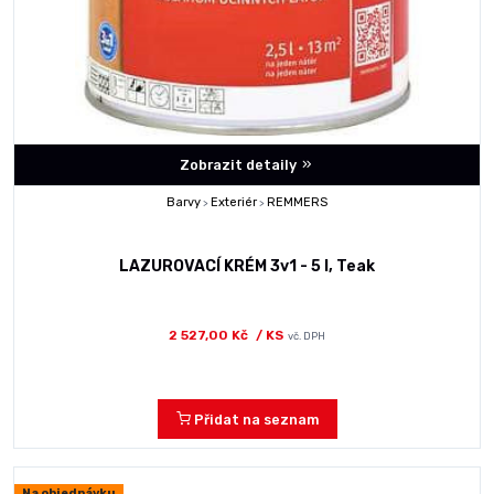
Zobrazit detaily
Barvy
Exteriér
REMMERS
>
>
LAZUROVACÍ KRÉM 3v1 - 5 l, Teak
2 527,00 Kč
/ KS
vč. DPH
Přidat na seznam
Na objednávku