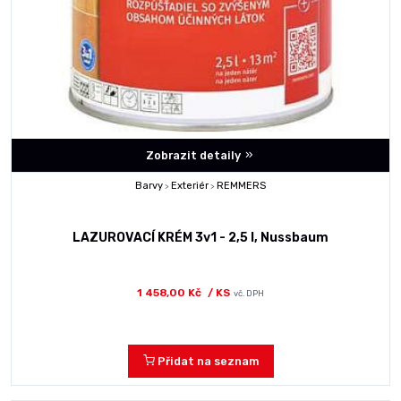
Zobrazit detaily
Barvy
Exteriér
REMMERS
>
>
LAZUROVACÍ KRÉM 3v1 - 2,5 l, Nussbaum
1 458,00 Kč
/ KS
vč. DPH
Přidat na seznam