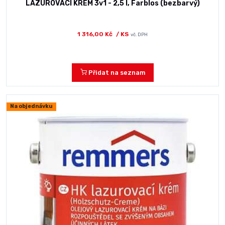
LAZUROVACÍ KRÉM 3v1 - 2,5 l, Farblos (bezbarvý)
1 316,00 Kč
/ KS
vč. DPH
Přidat na seznam
Na objednávku