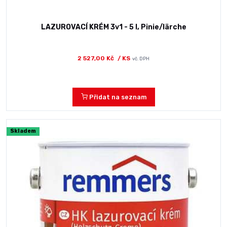
LAZUROVACÍ KRÉM 3v1 - 5 l, Pinie/lärche
2 527,00 Kč
/ KS
vč. DPH
Přidat na seznam
Skladem