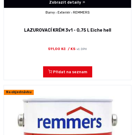
Zobrazit detaily
Barvy
Exteriér
REMMERS
>
>
LAZUROVACÍ KRÉM 3v1 - 0,75 l, Eiche hell
511,00 Kč
/ KS
vč. DPH
Přidat na seznam
Na objednávku