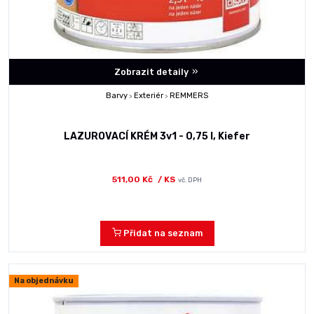
Zobrazit detaily
Barvy
Exteriér
REMMERS
>
>
LAZUROVACÍ KRÉM 3v1 - 0,75 l, Kiefer
511,00 Kč
/ KS
vč. DPH
Přidat na seznam
Na objednávku