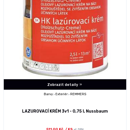
Zobrazit detaily
Barvy
Exteriér
REMMERS
>
>
LAZUROVACÍ KRÉM 3v1 - 0,75 l, Nussbaum
511,00 Kč
/ KS
vč. DPH