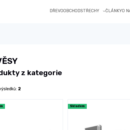
DŘEVOOBCHOD
STŘECHY
ČLÁNKY
O 
VĚSY
dukty z kategorie
výsledků:
2
em
Skladem