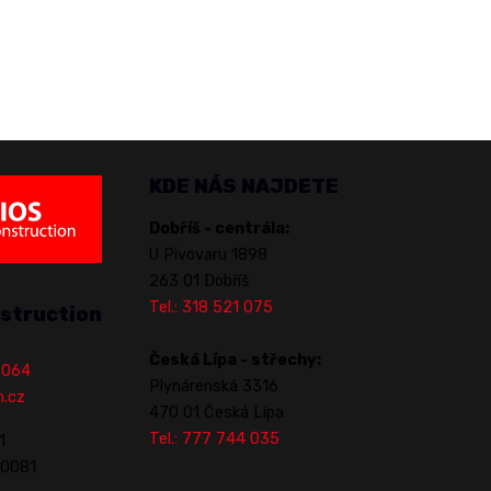
KDE NÁS NAJDETE
Dobříš - centrála:
U Pivovaru 1898
263 01 Dobříš
Tel.: 318 521 075
struction
Česká Lípa - střechy:
1 064
Plynárenská 3316
n.cz
470 01 Česká Lípa
Tel.: 777 744 035
1
70081