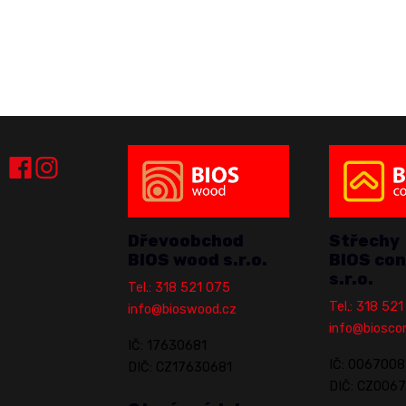
Dřevoobchod
Střechy
BIOS wood s.r.o.
BIOS con
s.r.o.
Tel.: 318 521 075
Tel.: 318 52
info@bioswood.cz
info@biosco
IČ: 17630681
IČ: 0067008
DIČ: CZ17630681
DIČ: CZ006