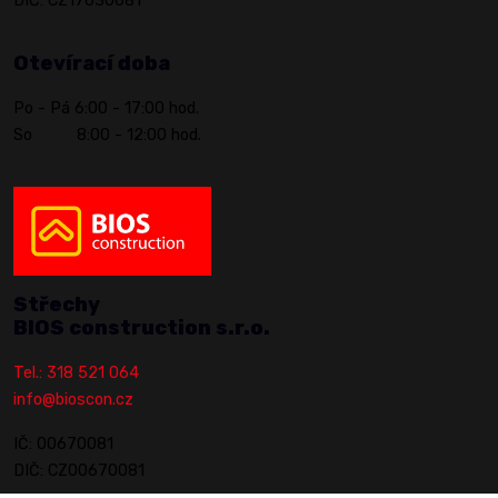
DIČ: CZ17630681
Otevírací doba
Po - Pá 6:00 - 17:00 hod.
So 8:00 - 12:00 hod.
Střechy
BIOS construction s.r.o.
Tel.: 318 521 064
info@bioscon.cz
IČ: 00670081
DIČ: CZ00670081