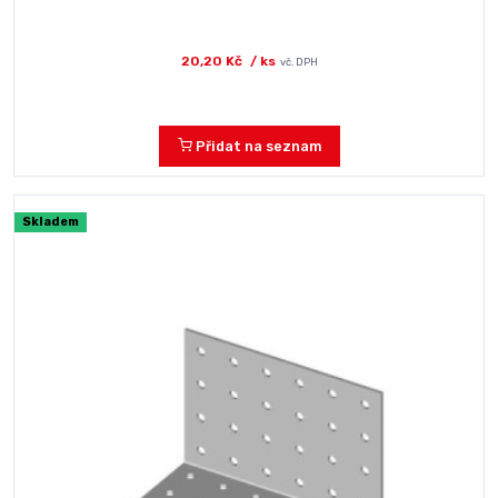
20,20 Kč
/ ks
vč. DPH
Přidat na seznam
Skladem