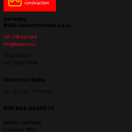
Střechy
BIOS construction s.r.o.
Tel.: 318 521 064
info@bioscon.cz
IČ: 00670081
DIČ: CZ00670081
Otevírací doba
Po - Pá 7:00 - 17:00 hod.
KDE NÁS NAJDETE
Dobříš - centrála:
U Pivovaru 1898