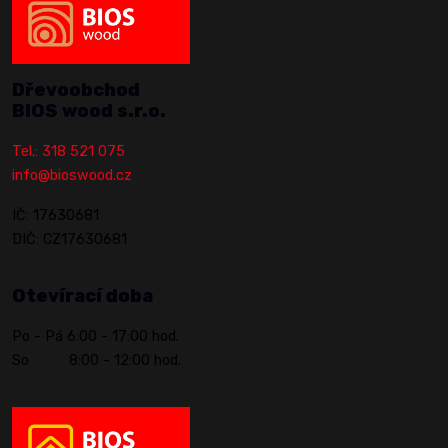
Dřevoobchod
BIOS wood s.r.o.
Tel.: 318 521 075
info@bioswood.cz
IČ: 17630681
DIČ: CZ17630681
Otevírací doba
Po - Pá 6:00 - 17:00 hod.
So 8:00 - 12:00 hod.