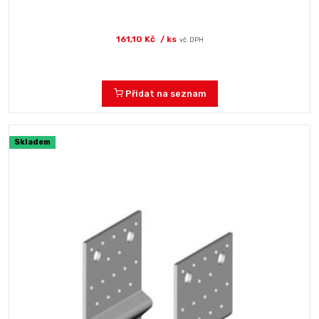
161,10 Kč
/ ks
vč. DPH
Přidat na seznam
Skladem