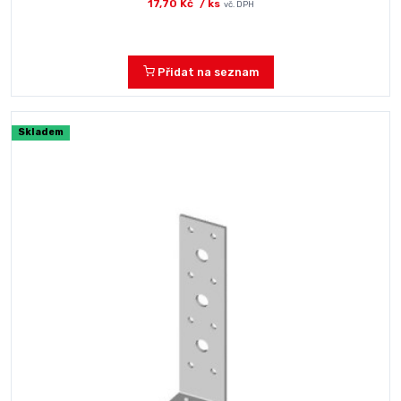
17,70 Kč
/ ks
vč. DPH
Přidat na seznam
Skladem