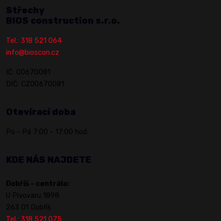
Střechy
BIOS construction s.r.o.
Tel.: 318 521 064
info@bioscon.cz
IČ: 00670081
DIČ: CZ00670081
Otevírací doba
Po - Pá 7:00 - 17:00 hod.
KDE NÁS NAJDETE
Dobříš - centrála:
U Pivovaru 1898
263 01 Dobříš
Tel.: 318 521 075