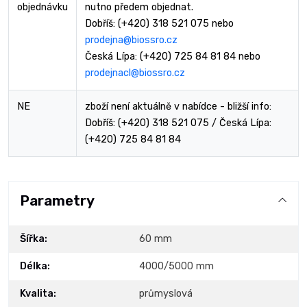
objednávku
nutno předem objednat.
Dobříš: (+420) 318 521 075 nebo
prodejna@biossro.cz
Česká Lípa: (+420) 725 84 81 84 nebo
prodejnacl@biossro.cz
NE
zboží není aktuálně v nabídce - bližší info:
Dobříš: (+420) 318 521 075 / Česká Lípa:
(+420) 725 84 81 84
Parametry
Šířka:
60 mm
Délka:
4000/5000 mm
Kvalita:
průmyslová