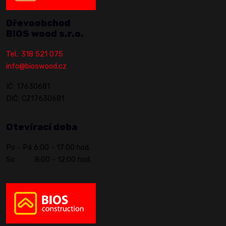
Dřevoobchod
BIOS wood s.r.o.
Tel.: 318 521 075
info@bioswood.cz
IČ: 17630681
DIČ: CZ17630681
Otevírací doba
Po - Pá 6:00 - 17:00 hod.
So 8:00 - 12:00 hod.