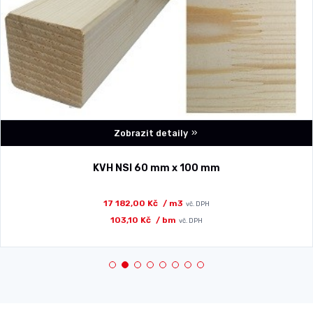
Zobrazit detaily
KVH NSI 60 mm x 100 mm
17 182,00 Kč
/ m3
vč. DPH
103,10 Kč
/ bm
vč. DPH