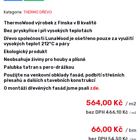
Kategorie:
THERMO DŘEVO
ThermoWood výrobek z Finska v B kvalitě
Bez pryskyřice i při vysokých teplotách
Dřevo společnosti LunaWood je ošetřeno pouze za využití
vysokých teplot 212°C a páry
Ekologický produkt
Neobsahuje živiny pro houby a plísně
Palubka tatran s pero-drážkou
Použijte na venkovní obklady fasád, podbití střešních
přesahů a dalších stavebních konstrukcí
O montáži dřevěných fasád jsme psali
zde.
564,00 Kč
/ m2
bez DPH 466,10 Kč
/ m2
66,00 Kč
/ bm
bez DPH 54,50 Kč
/ bm