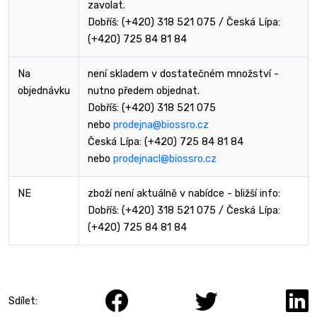
zavolat.
Dobříš: (+420) 318 521 075 / Česká Lípa:
(+420) 725 84 81 84
Na
není skladem v dostatečném množství -
objednávku
nutno předem objednat.
Dobříš: (+420) 318 521 075
nebo
prodejna@biossro.cz
Česká Lípa: (+420) 725 84 81 84
nebo
prodejnacl@biossro.cz
NE
zboží není aktuálně v nabídce - bližší info:
Dobříš: (+420) 318 521 075 / Česká Lípa:
(+420) 725 84 81 84
Sdílet: