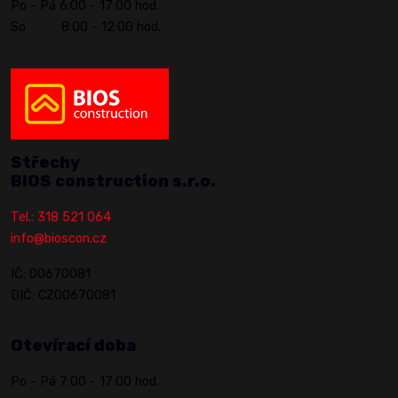
Po - Pá 6:00 - 17:00 hod.
So 8:00 - 12:00 hod.
Střechy
BIOS construction s.r.o.
Tel.: 318 521 064
info@bioscon.cz
IČ: 00670081
DIČ: CZ00670081
Otevírací doba
Po - Pá 7:00 - 17:00 hod.