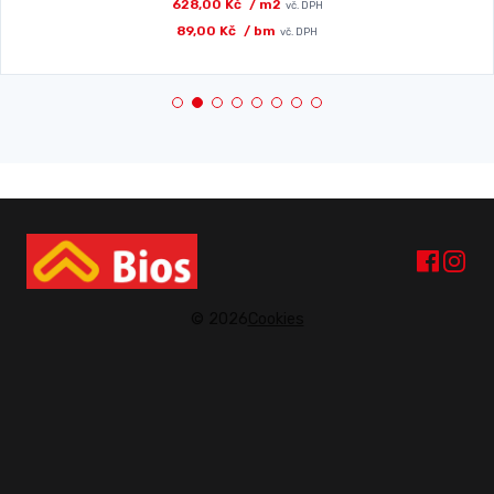
628,00 Kč
/ m2
vč. DPH
89,00 Kč
/ bm
vč. DPH
© 2026
Cookies