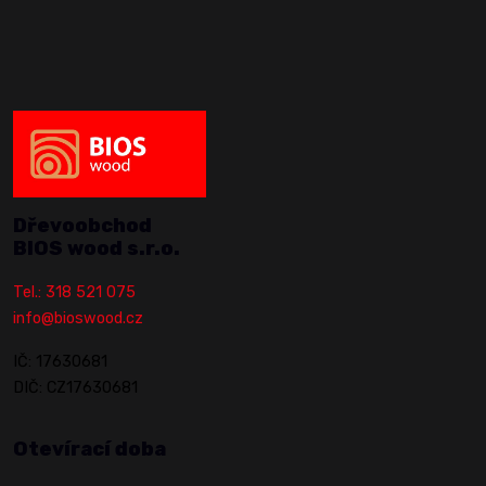
Dřevoobchod
BIOS wood s.r.o.
Tel.: 318 521 075
info@bioswood.cz
IČ: 17630681
DIČ: CZ17630681
Otevírací doba