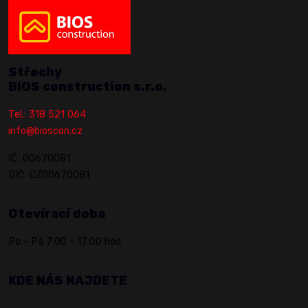
Střechy
BIOS construction s.r.o.
Tel.: 318 521 064
info@bioscon.cz
IČ: 00670081
DIČ: CZ00670081
Otevírací doba
Po - Pá 7:00 - 17:00 hod.
KDE NÁS NAJDETE