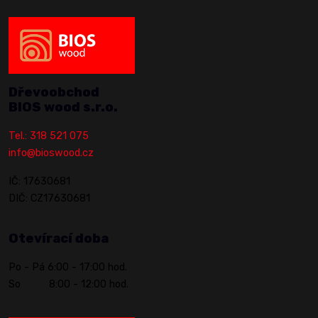
Dřevoobchod
BIOS wood s.r.o.
Tel.: 318 521 075
info@bioswood.cz
IČ: 17630681
DIČ: CZ17630681
Otevírací doba
Po - Pá 6:00 - 17:00 hod.
So 8:00 - 12:00 hod.