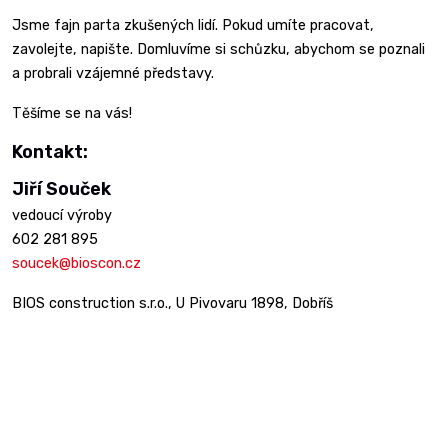
Jsme fajn parta zkušených lidí. Pokud umíte pracovat,
zavolejte, napište. Domluvíme si schůzku, abychom se poznali
a probrali vzájemné představy.
Těšíme se na vás!
Kontakt:
Jiří Souček
vedoucí výroby
602 281 895
soucek@bioscon.cz
BIOS construction s.r.o., U Pivovaru 1898,
Dobříš