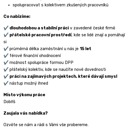
spolupracovat s kolektivem zkušených pracovníků
Co nabízíme:
✔️
dlouhodobou a stabilní práci
v zavedené české firmě
✔️
přátelské pracovní prostředí
, kde se lidé znají a pomáhají
si
✔️
průměrná délka zaměstnání u nás je
15 let
✔️
férové finanční ohodnocení
✔️
možnost spolupráce formou DPP
✔️
přátelský kolektiv, kde se naučíte nové dovednosti
✔️
práci na zajímavých projektech, které dávají smysl
✔️
nástup možný ihned
Místo výkonu práce
Dobříš
Zaujala vás nabídka?
Ozvěte se nám a rádi s Vámi vše probereme.