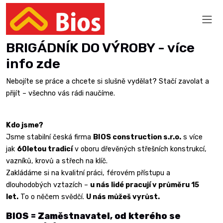
BRIGÁDNÍK DO VÝROBY - více
info zde
Nebojíte se práce a chcete si slušně vydělat? Stačí zavolat a
přijít – všechno vás rádi naučíme.
Kdo jsme?
Jsme stabilní česká firma
BIOS construction s.r.o.
s více
jak
60letou tradicí
v oboru dřevěných střešních konstrukcí,
vazníků, krovů a střech na klíč.
Zakládáme si na kvalitní práci, férovém přístupu a
dlouhodobých vztazích –
u nás lidé pracují v průměru 15
let.
To o něčem svědčí.
U nás můžeš vyrůst.
BIOS = Zaměstnavatel, od kterého se