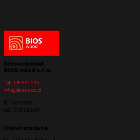
Dřevoobchod
BIOS wood s.r.o.
Tel.: 318 521 075
info@bioswood.cz
IČ: 17630681
DIČ: CZ17630681
Otevírací doba