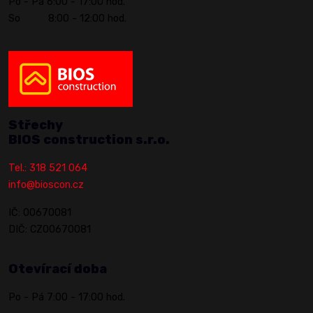
Po - Pá 6:00 - 17:00 hod.
So 8:00 - 12:00 hod.
Střechy
BIOS construction s.r.o.
Tel.: 318 521 064
info@bioscon.cz
IČ: 00670081
DIČ: CZ00670081
Otevírací doba
Po - Pá 7:00 - 17:00 hod.