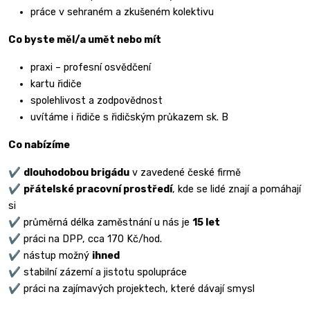
práce v sehraném a zkušeném kolektivu
Co byste měl/a umět nebo mít
praxi – profesní osvědčení
kartu řidiče
spolehlivost a zodpovědnost
uvítáme i řidiče s řidičským průkazem sk. B
Co nabízíme
✔️
dlouhodobou brigádu
v zavedené české firmě
✔️
přátelské pracovní prostředí
, kde se lidé znají a pomáhají
si
✔️
průměrná délka zaměstnání u nás je
15 let
✔️
práci na DPP, cca 170 Kč/hod.
✔️
nástup možný
ihned
✔️
stabilní zázemí a jistotu spolupráce
✔️
práci na zajímavých projektech, které dávají smysl