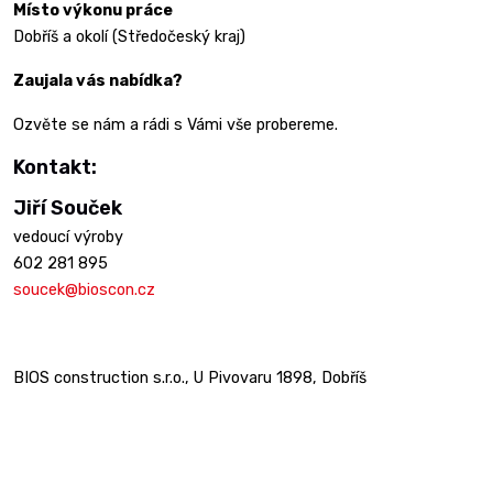
Místo výkonu práce
Dobříš a okolí (Středočeský kraj)
Zaujala vás nabídka?
Ozvěte se nám a rádi s Vámi vše probereme.
Kontakt:
Jiří Souček
vedoucí výroby
602 281 895
soucek@bioscon.cz
BIOS construction s.r.o., U Pivovaru 1898, Dobříš