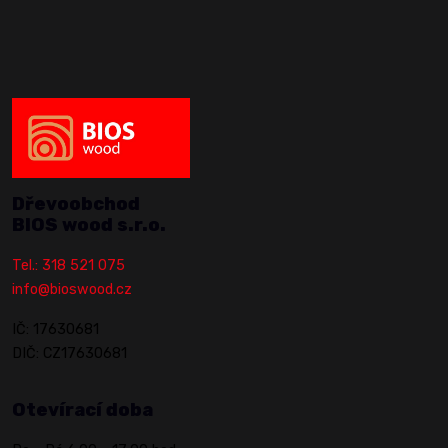
Dřevoobchod
BIOS wood s.r.o.
Tel.: 318 521 075
info@bioswood.cz
IČ: 17630681
DIČ: CZ17630681
Otevírací doba