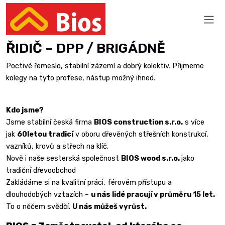
ŘIDIČ – DPP / BRIGÁDNĚ
Poctivé řemeslo, stabilní zázemí a dobrý kolektiv. Přijmeme
kolegy na tyto profese, nástup možný ihned.
Kdo jsme?
Jsme stabilní česká firma
BIOS construction s.r.o.
s více
jak
60letou tradicí
v oboru dřevěných střešních konstrukcí,
vazníků, krovů a střech na klíč.
Nově i naše sesterská společnost
BIOS wood s.r.o.
jako
tradiční dřevoobchod
Zakládáme si na kvalitní práci, férovém přístupu a
dlouhodobých vztazích –
u nás lidé pracují v průměru 15 let.
To o něčem svědčí.
U nás můžeš vyrůst.