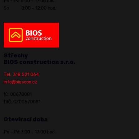
Po - Pá 6:00 - 17:00 hod.
So 8:00 - 12:00 hod.
Střechy
BIOS construction s.r.o.
Tel.: 318 521 064
info@bioscon.cz
IČ: 00670081
DIČ: CZ00670081
Otevírací doba
Po - Pá 7:00 - 17:00 hod.