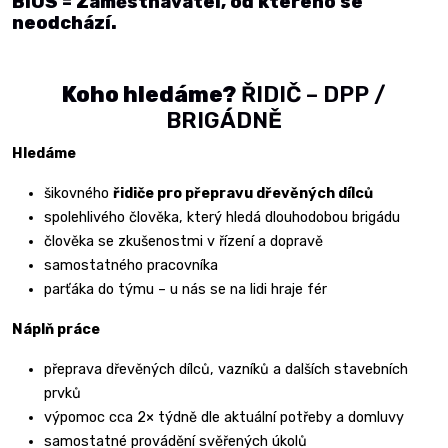
BIOS = Zaměstnavatel, od kterého se
neodchází.
Koho hledáme?
ŘIDIČ – DPP /
BRIGÁDNĚ
Hledáme
šikovného
řidiče pro přepravu dřevěných dílců
spolehlivého člověka, který hledá dlouhodobou brigádu
člověka se zkušenostmi v řízení a dopravě
samostatného pracovníka
parťáka do týmu – u nás se na lidi hraje fér
Náplň práce
přeprava dřevěných dílců, vazníků a dalších stavebních
prvků
výpomoc cca 2× týdně dle aktuální potřeby a domluvy
samostatné provádění svěřených úkolů