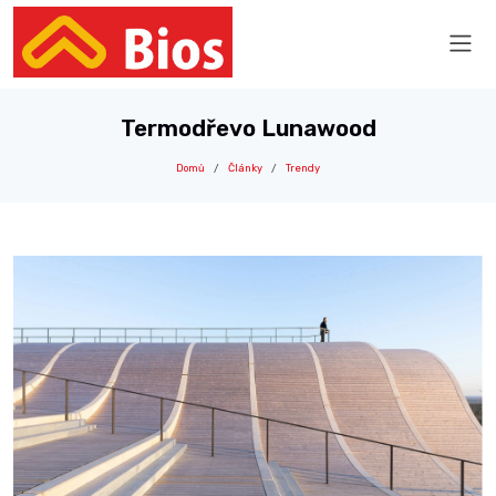
Termodřevo Lunawood
Domů
Články
Trendy