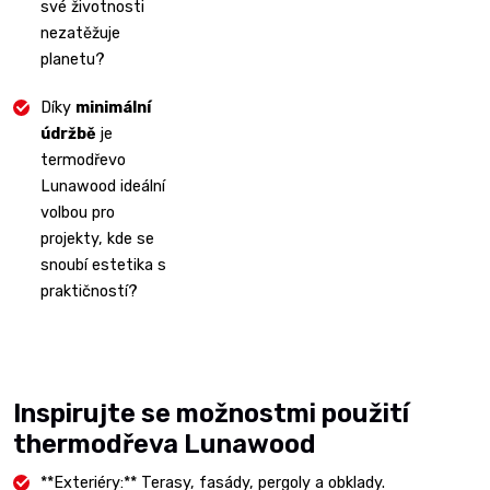
své životnosti
nezatěžuje
planetu?
Díky
minimální
údržbě
je
t
ermodřevo
Lunawood ideální
volbou pro
projekty, kde se
snoubí estetika s
praktičností?
Inspirujte se možnostmi použití
thermodřeva Lunawood
**Exteriéry:** Terasy, fasády, pergoly a obklady.