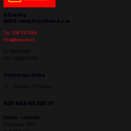
Střechy
BIOS construction s.r.o.
Tel.: 318 521 064
info@bioscon.cz
IČ: 00670081
DIČ: CZ00670081
Otevírací doba
Po - Pá 7:00 - 17:00 hod.
KDE NÁS NAJDETE
Dobříš - centrála:
U Pivovaru 1898