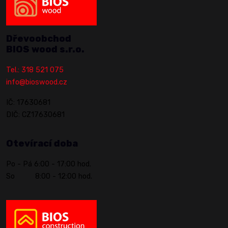
Dřevoobchod
BIOS wood s.r.o.
Tel.: 318 521 075
info@bioswood.cz
IČ: 17630681
DIČ: CZ17630681
Otevírací doba
Po - Pá 6:00 - 17:00 hod.
So 8:00 - 12:00 hod.