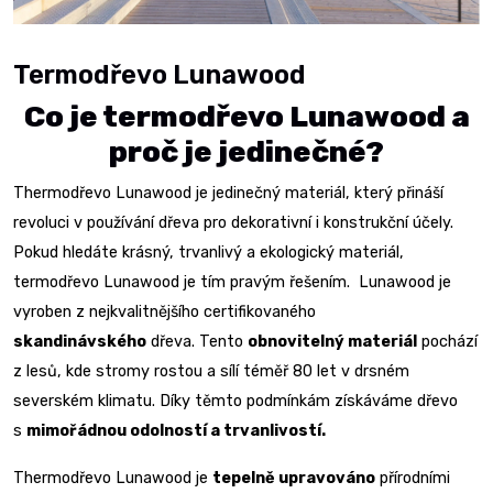
Termodřevo Lunawood
Co je termodřevo Lunawood a
proč je jedinečné?
Thermodřevo Lunawood je jedinečný materiál, který přináší
revoluci v používání dřeva pro dekorativní i konstrukční účely.
Pokud hledáte krásný, trvanlivý a ekologický materiál,
termodřevo Lunawood je tím pravým řešením. Lunawood je
vyroben z nejkvalitnějšího certifikovaného
skandinávského
dřeva. Tento
obnovitelný materiál
pochází
z lesů, kde stromy rostou a sílí téměř 80 let v drsném
severském klimatu. Díky těmto podmínkám získáváme dřevo
s
mimořádnou odolností a trvanlivostí.
Thermodřevo Lunawood je
tepelně upravováno
přírodními