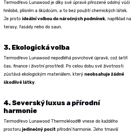
Termodřevo Lunawood je díky své úpravě přirozeně odolný vůči
hnilobě, plísním a škůdcům, a to bez použití chemických látek.
Je proto
ideální volbou do náročných podmínek
, například na
terasy, fasády nebo do saun.
3. Ekologická volba
Termodřevo Lunawood nepodléhá povrchové úpravě, což šetří
čas, finance i životní prostředí. Po celou dobu své životnosti
zůstává ekologickým materiálem, který
neobsahuje žádné
škodlivé látky
.
4. Severský luxus a přírodní
harmonie
Termodřevo Lunawood ThermoWood® vnese do každého
prostoru
jedinečný pocit
přírodní harmonie. Jeho tmavší