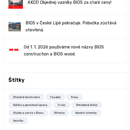
AKCE! Objednej vazníky BIOS za staré ceny!
BIOS v České Lípě pokračuje. Pobočka zůstává
otevřená.
Od 1. 1. 2026 používáme nové názvy BIOS
construction a BIOS wood.
Štítky
Dřevěné konstrukce
Fasáda
Krovy
Nátěry a povrchové úpravy
O nás
Pohledové dřevo
Služby a servis v Biosu
Střecha
Vánoční stromky
Vazníky