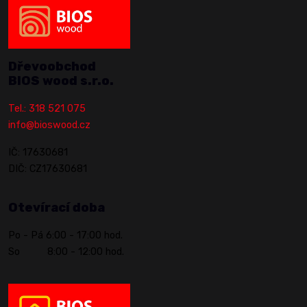
Dřevoobchod
BIOS wood s.r.o.
Tel.: 318 521 075
info@bioswood.cz
IČ: 17630681
DIČ: CZ17630681
Otevírací doba
Po - Pá 6:00 - 17:00 hod.
So 8:00 - 12:00 hod.