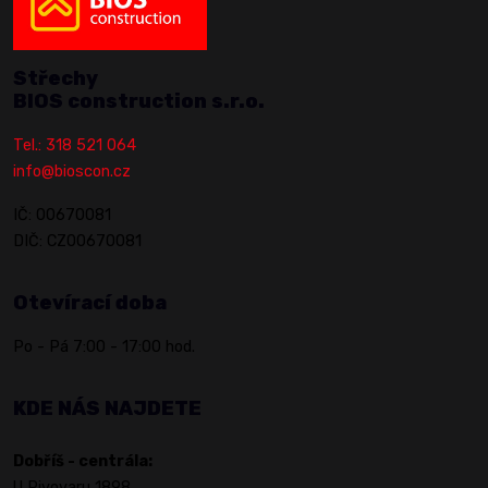
Střechy
BIOS construction s.r.o.
Tel.: 318 521 064
info@bioscon.cz
IČ: 00670081
DIČ: CZ00670081
Otevírací doba
Po - Pá 7:00 - 17:00 hod.
KDE NÁS NAJDETE
Dobříš - centrála:
U Pivovaru 1898