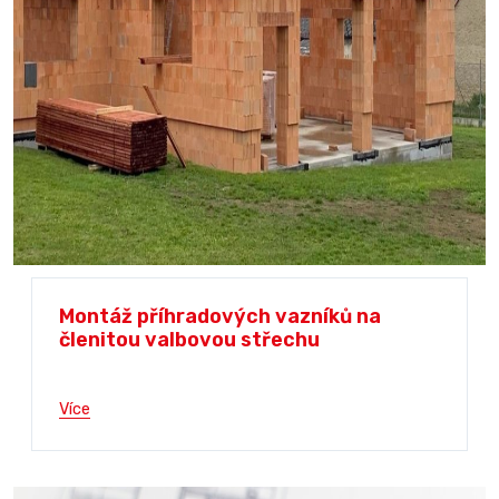
Montáž příhradových vazníků na
členitou valbovou střechu
Více