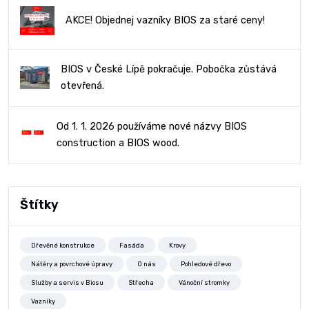
AKCE! Objednej vazníky BIOS za staré ceny!
BIOS v České Lípě pokračuje. Pobočka zůstává
otevřená.
Od 1. 1. 2026 používáme nové názvy BIOS
construction a BIOS wood.
Štítky
Dřevěné konstrukce
Fasáda
Krovy
Nátěry a povrchové úpravy
O nás
Pohledové dřevo
Služby a servis v Biosu
Střecha
Vánoční stromky
Vazníky