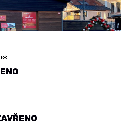
 rok
ŘENO
 ZAVŘENO