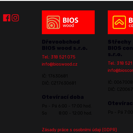
Dřevoobchod
Střechy
BIOS wood s.r.o.
BIOS con
s.r.o.
Tel.: 318 521 075
Tel.: 318 52
info@bioswood.cz
info@biosco
IČ: 17630681
IČ: 0067008
DIČ: CZ17630681
DIČ: CZ006
Otevírací doba
Otevírac
Po - Pá 6:00 - 17:00 hod.
Po - Pá 7:00
So 8:00 - 12:00 hod.
Zásady práce s osobními údaji (GDPR)