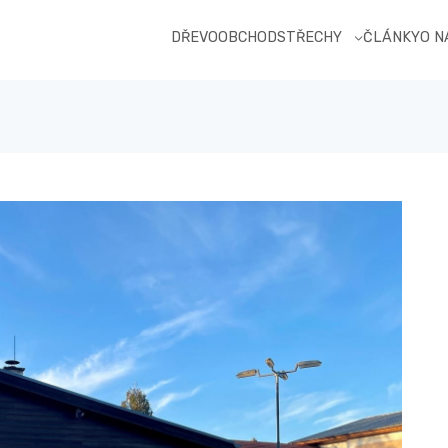
DŘEVOOBCHOD
STŘECHY
ČLÁNKY
O 