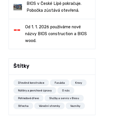
BIOS v České Lípě pokračuje.
Pobočka zůstává otevřená.
Od 1. 1. 2026 používáme nové
názvy BIOS construction a BIOS
wood.
Štítky
Dřevěné konstrukce
Fasáda
Krovy
Nátěry a povrchové úpravy
O nás
Pohledové dřevo
Služby a servis v Biosu
Střecha
Vánoční stromky
Vazníky