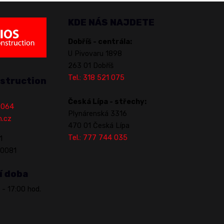
KDE NÁS NAJDETE
Dobříš - centrála:
U Pivovaru 1898
263 01 Dobříš
Tel.: 318 521 075
struction
Česká Lípa - střechy:
1 064
Plynárenská 3316
n.cz
470 01 Česká Lípa
Tel.: 777 744 035
1
70081
í doba
 - 17:00 hod.