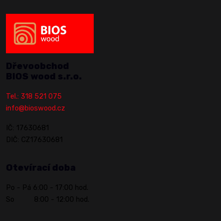
Dřevoobchod
BIOS wood s.r.o.
Tel.: 318 521 075
info@bioswood.cz
IČ: 17630681
DIČ: CZ17630681
Otevírací doba
Po - Pá 6:00 - 17:00 hod.
So 8:00 - 12:00 hod.