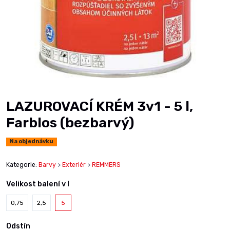
LAZUROVACÍ KRÉM 3v1 - 5 l,
Farblos (bezbarvý)
Na objednávku
Kategorie:
Barvy
>
Exteriér
>
REMMERS
Velikost balení v l
0,75
2,5
5
Odstín