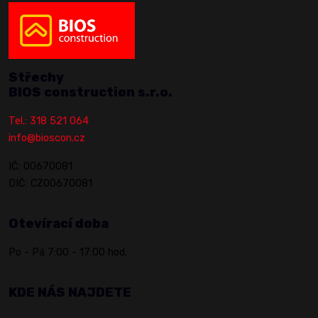
Střechy
BIOS construction s.r.o.
Tel.: 318 521 064
info@bioscon.cz
IČ: 00670081
DIČ: CZ00670081
Otevírací doba
Po - Pá 7:00 - 17:00 hod.
KDE NÁS NAJDETE