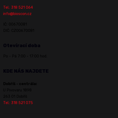
Tel.: 318 521 064
info@bioscon.cz
IČ: 00670081
DIČ: CZ00670081
Otevírací doba
Po - Pá 7:00 - 17:00 hod.
KDE NÁS NAJDETE
Dobříš - centrála:
U Pivovaru 1898
263 01 Dobříš
Tel.: 318 521 075