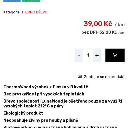
Kategorie:
THERMO DŘEVO
39,00 Kč
/ bm
bez DPH 32,20 Kč
/ bm
-
+
Zeptejte se na produkt
ThermoWood výrobek z Finska v B kvalitě
Bez pryskyřice i při vysokých teplotách
Dřevo společnosti LunaWood je ošetřeno pouze za využití
vysokých teplot 212
°C a páry
Ekologický produkt
Neobsahuje živiny pro houby a plísně
Plotové prkno - jedna strana hoblovaná a druhá strana