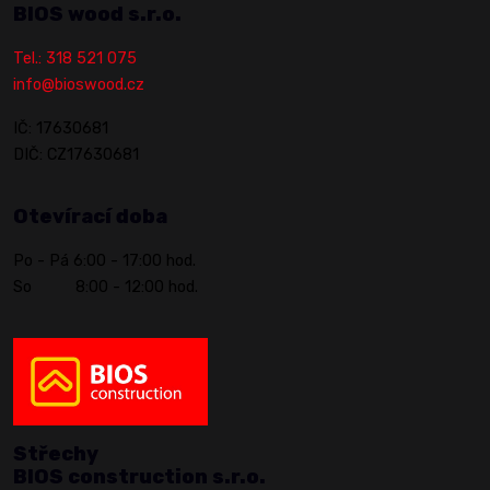
BIOS wood s.r.o.
Tel.: 318 521 075
info@bioswood.cz
IČ: 17630681
DIČ: CZ17630681
Otevírací doba
Po - Pá 6:00 - 17:00 hod.
So 8:00 - 12:00 hod.
Střechy
BIOS construction s.r.o.