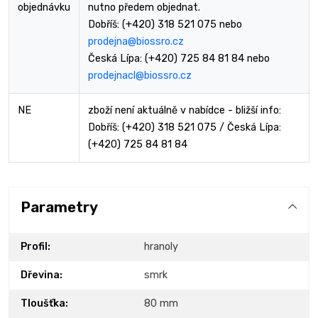
objednávku
nutno předem objednat.
Dobříš: (+420) 318 521 075 nebo
prodejna@biossro.cz
Česká Lípa: (+420) 725 84 81 84 nebo
prodejnacl@biossro.cz
NE
zboží není aktuálně v nabídce - bližší info:
Dobříš: (+420) 318 521 075 / Česká Lípa:
(+420) 725 84 81 84
Parametry
Profil:
hranoly
Dřevina:
smrk
Tloušťka:
80 mm