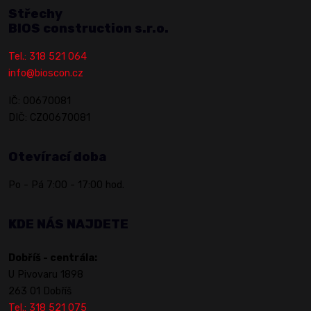
Střechy
BIOS construction s.r.o.
Tel.: 318 521 064
info@bioscon.cz
IČ: 00670081
DIČ: CZ00670081
Otevírací doba
Po - Pá 7:00 - 17:00 hod.
KDE NÁS NAJDETE
Dobříš - centrála:
U Pivovaru 1898
263 01 Dobříš
Tel.: 318 521 075