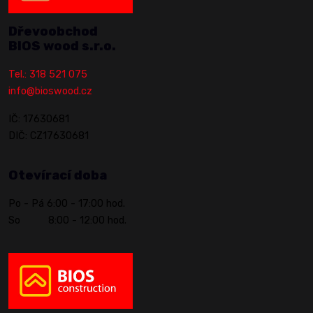
Dřevoobchod
BIOS wood s.r.o.
Tel.: 318 521 075
info@bioswood.cz
IČ: 17630681
DIČ: CZ17630681
Otevírací doba
Po - Pá 6:00 - 17:00 hod.
So 8:00 - 12:00 hod.