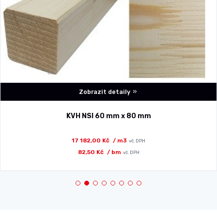
Zobrazit detaily
KVH NSI 60 mm x 80 mm
17 182,00 Kč
/ m3
vč. DPH
82,50 Kč
/ bm
vč. DPH