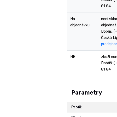
81 84
Na
není skl
objednávku
objednat.
Dobříš: 
Česká Lí
prodejna
NE
zboží nen
Dobříš: 
81 84
Parametry
Profil: