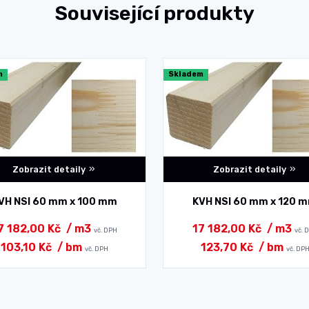
Související produkty
m
Skladem
Zobrazit detaily
Zobrazit detaily
VH NSI 60 mm x 100 mm
KVH NSI 60 mm x 120 
7 182,00 Kč
/ m3
17 182,00 Kč
/ m3
vč. DPH
vč. 
103,10 Kč
/ bm
123,70 Kč
/ bm
vč. DPH
vč. DP