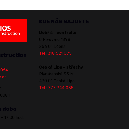
KDE NÁS NAJDETE
Dobříš - centrála:
U Pivovaru 1898
263 01 Dobříš
Tel.: 318 521 075
struction
Česká Lípa - střechy:
1 064
Plynárenská 3316
n.cz
470 01 Česká Lípa
Tel.: 777 744 035
1
70081
í doba
 - 17:00 hod.