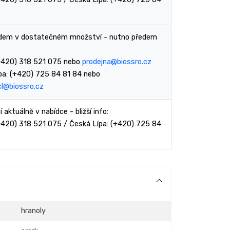
adem v dostatečném množství - nutno předem
(+420) 318 521 075 nebo
prodejna@biossro.cz
pa: (+420) 725 84 81 84 nebo
cl@biossro.cz
í aktuálně v nabídce - bližší info:
(+420) 318 521 075 / Česká Lípa: (+420) 725 84
hranoly