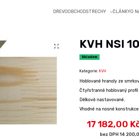
DŘEVOOBCHOD
STŘECHY
ČLÁNKY
O 
KVH NSI 1
Skladem
Kategorie:
KVH
Hoblované hranoly ze smrkov
Čtyřstranně hoblovaný profil
Délkově nastavované.
Vhodné na nosné konstrukce 
17 182,00 K
bez DPH 14 200,0