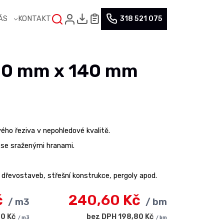
NÁS
KONTAKT
318 521 075
00 mm x 140 mm
ého řeziva v nepohledové kvalitě.
 se sraženými hranami.
dřevostaveb, střešní konstrukce, pergoly apod.
č
240,60 Kč
/ m3
/ bm
0 Kč
bez DPH 198,80 Kč
/ m3
/ bm