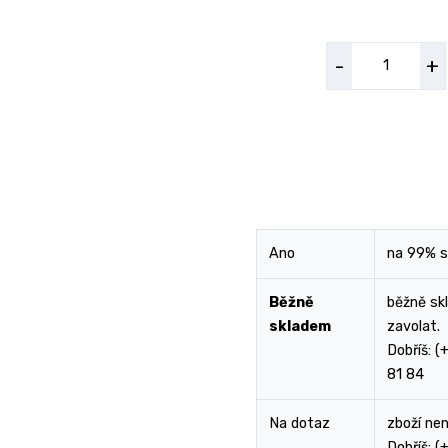
-
+
Ano
na 99% 
Běžně
běžně sk
skladem
zavolat.
Dobříš: 
81 84
Na dotaz
zboží ne
Dobříš: 