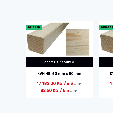
Skladem
Sklade
Zobrazit detaily
0 mm
KVH NSI 60 mm x 80 mm
K
17 182,00 Kč
/ m3
1
vč. DPH
vč. DPH
82,50 Kč
/ bm
 DPH
vč. DPH