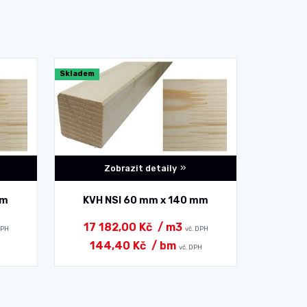
Skladem
Skladem
Zobrazit detaily
mm
KVH NSI 60 mm x 140 mm
KVH 
17 182,00 Kč
/ m3
17 1
DPH
vč. DPH
144,40 Kč
/ bm
16
H
vč. DPH