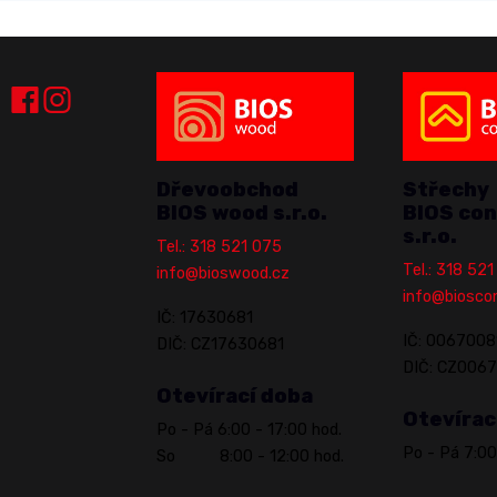
Dřevoobchod
Střechy
BIOS wood s.r.o.
BIOS con
s.r.o.
Tel.: 318 521 075
Tel.: 318 52
info@bioswood.cz
info@biosco
IČ: 17630681
IČ: 0067008
DIČ: CZ17630681
DIČ: CZ006
Otevírací doba
Otevírac
Po - Pá 6:00 - 17:00 hod.
Po - Pá 7:00
So 8:00 - 12:00 hod.