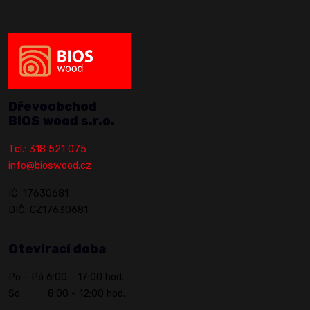
Dřevoobchod
BIOS wood s.r.o.
Tel.: 318 521 075
info@bioswood.cz
IČ: 17630681
DIČ: CZ17630681
Otevírací doba
Po - Pá 6:00 - 17:00 hod.
So 8:00 - 12:00 hod.