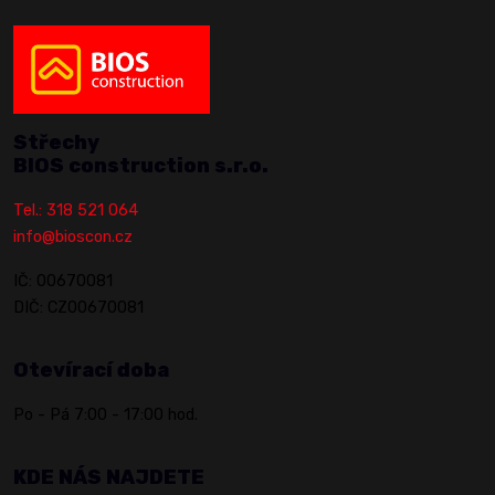
Střechy
BIOS construction s.r.o.
Tel.: 318 521 064
info@bioscon.cz
IČ: 00670081
DIČ: CZ00670081
Otevírací doba
Po - Pá 7:00 - 17:00 hod.
KDE NÁS NAJDETE