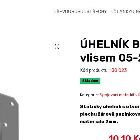
DŘEVOOBCHOD
STŘECHY
ČLÁNKY
O 
ÚHELNÍK B
vlisem 05-
Kód produktu:
130 023
Skladem
Kategorie:
Spojovací materiál
>
Ú
Statický úhelník s otvo
plechu žárově pozinkov
materiálu 2mm.
10,10 K