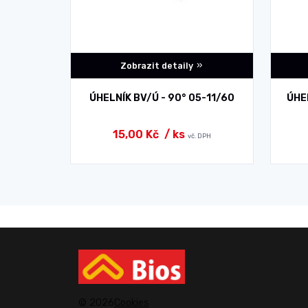
Zobrazit detaily
100x100
ÚHELNÍK BV/Ú - 90° 05-11/60
ÚHE
15,00 Kč
/ ks
 DPH
vč. DPH
© 2026
Cookies