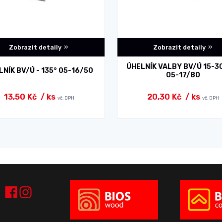
Zobrazit detaily
Zobrazit detaily
ÚHELNÍK VALBY BV/Ú 15-30
LNÍK BV/Ú - 135° 05-16/50
05-17/80
13,50 Kč
/ ks
20,30 Kč
/ ks
vč. DPH
vč. DPH