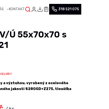
NÁS
KONTAKT
318 521 075
V/Ú 55x70x70 s
21
HELNÍKY
ry a výztuhou, vyrobený z ocelového
aného jakosti S280GD+Z275, tloušťka
č
/ ks