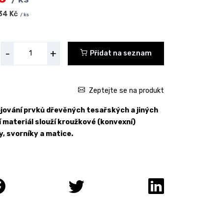
34 Kč
/ ks
-
+
Přidat na seznam
Zeptejte se na produkt
ojování prvků dřevěných tesařských a jiných
í materiál slouží kroužkové (konvexní)
, svorníky a matice.