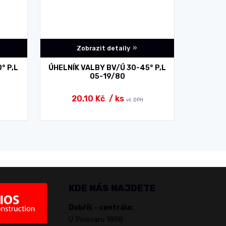
Zobrazit detaily
° P,L
ÚHELNÍK VALBY BV/Ú 30-45° P,L
ÚHELNÍK
05-19/80
20,10 Kč
/ ks
38
vč. DPH
KDE NÁS NAJDETE
Dobříš - centrála:
U Pivovaru 1898