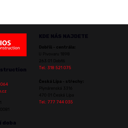
KDE NÁS NAJDETE
Dobříš - centrála:
U Pivovaru 1898
263 01 Dobříš
Tel.: 318 521 075
struction
Česká Lípa - střechy:
1 064
Plynárenská 3316
n.cz
470 01 Česká Lípa
Tel.: 777 744 035
1
70081
í doba