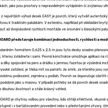
ách, jako jsou prostory s nepravidelným vytápěním či zvýšenou vlhk
z největších výhod desek EASY je povrch, který vytváří autentický 
tivou k tradičním palubkám. V exteriéru, například při obkládání kr
ut až dvojnásobné rychlosti montáže ve srovnání s klasickými pal
OARD představuje kombinaci jednoduchosti, rychlosti a mod
ndardním formátem 0,625 x 2,5 m jsou tyto desky snadno přenosné 
 kterou zvládnete i sami. Pevná konstrukce umožňuje aplikaci na r
, a díky spojování na pero a drážku s jemnou fazetou je výsledná ins
vysoké zatížení, je třeba mít na paměti, že smrk, ze kterého jsou v
ckému poškození, zejména u podlah. Povrch se doporučuje ošetřit 
 podobně jako u masivu. V případě potřeby se dá povrch desek sna
je dlouhou životnost a stále krásný vzhled.
ARD je chytrou volbou pro všechny, kdo chtějí efektivně, vkusně a 
stupné i v kartáčovaném provedení nebo s předvrtanými otvory, čímž n