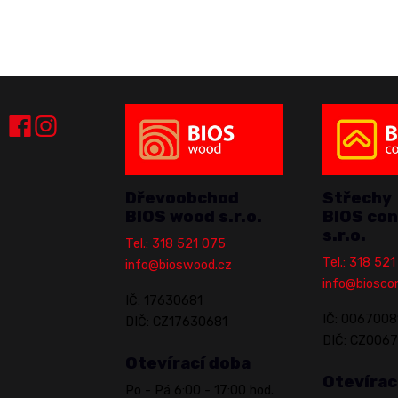
Dřevoobchod
Střechy
BIOS wood s.r.o.
BIOS con
s.r.o.
Tel.: 318 521 075
Tel.: 318 52
info@bioswood.cz
info@biosco
IČ: 17630681
IČ: 0067008
DIČ: CZ17630681
DIČ: CZ006
Otevírací doba
Otevírac
Po - Pá 6:00 - 17:00 hod.