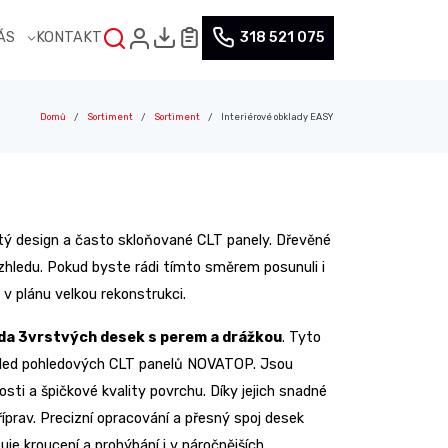
NÁS
KONTAKT
318 521 075
Domů
Sortiment
Sortiment
Interiérové obklady EASY
stý design a často skloňované CLT panely. Dřevěné
vzhledu. Pokud byste rádi tímto směrem posunuli i
 v plánu velkou rekonstrukci.
ada 3vrstvých desek s perem a drážkou
. Tyto
zhled pohledových CLT panelů NOVATOP. Jsou
osti a špičkové kvality povrchu. Díky jejich snadné
íprav. Precizní opracování a přesný spoj desek
je kroucení a prohýbání i v náročnějších