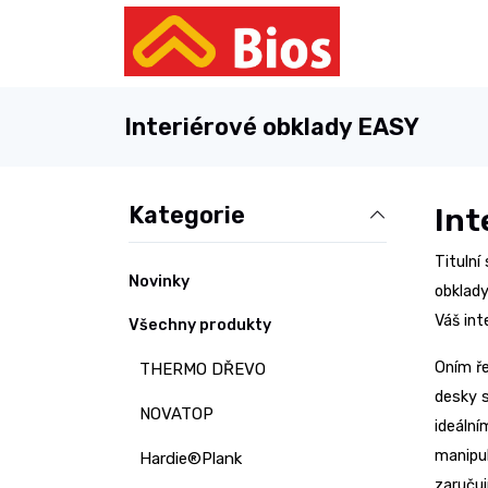
Interiérové obklady EASY
Kategorie
Int
Titulní
Novinky
obklady
Váš int
Všechny produkty
Oním ř
THERMO DŘEVO
desky 
NOVATOP
ideální
manipul
Hardie®Plank
zaručuj