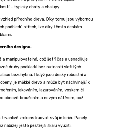
ostí – typicky chaty a chalupy.
vzhled přírodního dřeva. Díky tomu jsou výbornou
ytých podhledů střech, lze díky těmto deskám
ubkami.
erního designu.
a manipulovatelné, což šetří čas a usnadňuje
ůzné druhy podkladů bez nutnosti složitých
talace bezchybná. I když jsou desky robustní a
yrobeny, je měkké dřevo a může být náchylnější k
mořením, lakováním, lazurováním, voskem či
dno obnovit broušením a novým nátěrem, což
trvanlivě zrekonstruovat svůj interiér. Panely
abízejí ještě pestřejší škálu využití.