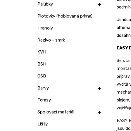
Palubky
podmínk
Plotovky (hoblovaná prkna)
Jendou 
alterna
Hranoly
dosáhno
Řezivo - smrk
EASY B
KVH
Se sta
BSH
montáž,
OSB
příprav
vydrží 
Barvy
mechani
Terasy
olejem,
zajišťu
Spojovací materiál
EASY BO
Lišty
jsou do