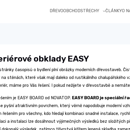
DŘEVOOBCHOD
STŘECHY
ČLÁNKY
O 
eriérové obklady EASY
 stránky časopisů o bydlení plní obrázky moderních dřevostaveb. Či
 na stěnách, které však mají daleko od rustikálního chalupářského 
eriér, máme pro Vás řešení. I pokud nežijete v dřevostavbě a nemáte
ešením je EASY BOARD od NOVATOP.
EASY BOARD je speciální ř
se pyšní atraktivním povrchem, který věrně napodobuje moderní v
m řešením pro všechny, kdo hledají kombinaci snadné instalace, rychl
aci a instalaci lze dosáhnout výjimečných výsledků bez složitých př
í dokonalý výsledek, zatímco třívrstvá křížem lepená skladba zamezu