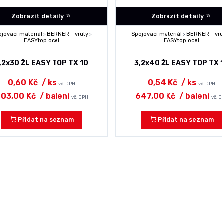
Zobrazit detaily
Zobrazit detaily
ojovací materiál
BERNER - vruty
Spojovací materiál
BERNER - vr
>
>
>
EASYtop ocel
EASYtop ocel
,2x30 ŽL EASY TOP TX 10
3,2x40 ŽL EASY TOP TX 
0,60 Kč
/ ks
0,54 Kč
/ ks
vč. DPH
vč. DPH
03,00 Kč
/ baleni
647,00 Kč
/ baleni
vč. DPH
vč. 
Přidat na seznam
Přidat na seznam