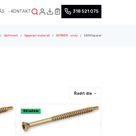
NÁS
KONTAKT
318 521 075
Sortiment
Spojovací materiál
BERNER - vruty
EASYtop ocel
Řadit dle
Skladem