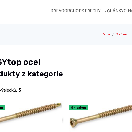
DŘEVOOBCHOD
STŘECHY
ČLÁNKY
O 
Domů
Sortiment
Ytop ocel
dukty z kategorie
výsledků:
3
em
Skladem