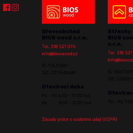
Dřevoobchod
Střechy
BIOS wood s.r.o.
BIOS con
s.r.o.
Tel.: 318 521 075
Tel.: 318 52
info@bioswood.cz
info@biosco
IČ: 17630681
IČ: 0067008
DIČ: CZ17630681
DIČ: CZ006
Otevírací doba
Otevírac
Po - Pá 6:00 - 17:00 hod.
Po - Pá 7:00
So 8:00 - 12:00 hod.
Zásady práce s osobními údaji (GDPR)