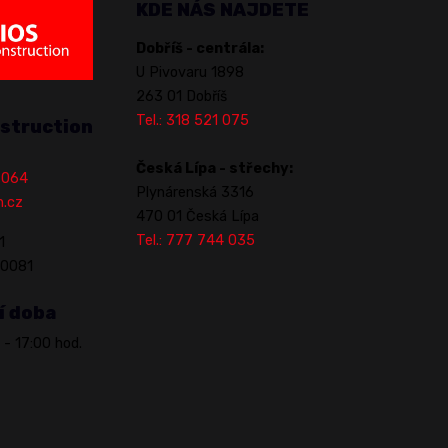
KDE NÁS NAJDETE
Dobříš - centrála:
U Pivovaru 1898
263 01 Dobříš
Tel.: 318 521 075
struction
Česká Lípa - střechy:
1 064
Plynárenská 3316
n.cz
470 01 Česká Lípa
Tel.: 777 744 035
1
70081
í doba
 - 17:00 hod.