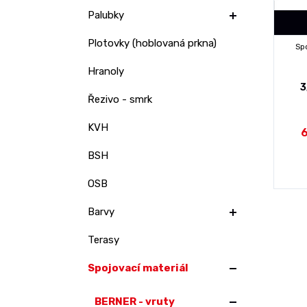
Palubky
Plotovky (hoblovaná prkna)
Sp
Hranoly
3
Řezivo - smrk
KVH
6
BSH
OSB
Barvy
Terasy
Spojovací materiál
BERNER - vruty