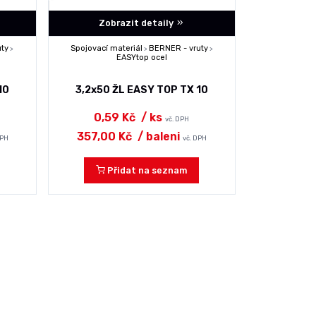
Zobrazit detaily
uty
Spojovací materiál
BERNER - vruty
>
>
>
EASYtop ocel
10
3,2x50 ŽL EASY TOP TX 10
0,59 Kč
/ ks
vč. DPH
357,00 Kč
/ baleni
DPH
vč. DPH
Přidat na seznam