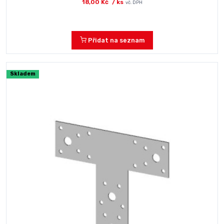
18,00 Kč
/ ks
vč. DPH
Přidat na seznam
Skladem