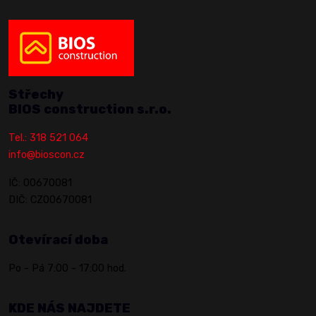
Střechy
BIOS construction s.r.o.
Tel.: 318 521 064
info@bioscon.cz
IČ: 00670081
DIČ: CZ00670081
Otevírací doba
Po - Pá 7:00 - 17:00 hod.
KDE NÁS NAJDETE