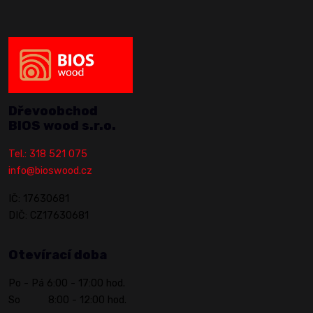
Dřevoobchod
BIOS wood s.r.o.
Tel.: 318 521 075
info@bioswood.cz
IČ: 17630681
DIČ: CZ17630681
Otevírací doba
Po - Pá 6:00 - 17:00 hod.
So 8:00 - 12:00 hod.