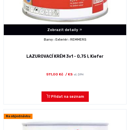
Zobrazit detaily
Barvy
Exteriér
REMMERS
>
>
LAZUROVACÍ KRÉM 3v1 - 0,75 l, Kiefer
511,00 Kč
/ KS
vč. DPH
Přidat na seznam
Na objednávku