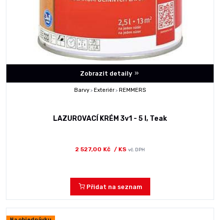
Zobrazit detaily
Barvy
Exteriér
REMMERS
>
>
LAZUROVACÍ KRÉM 3v1 - 5 l, Teak
2 527,00 Kč
/ KS
vč. DPH
Přidat na seznam
Na objednávku