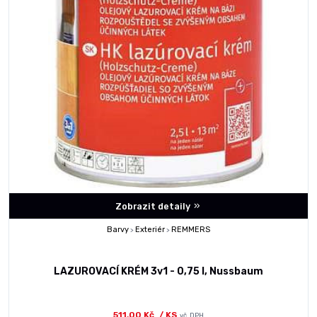
Zobrazit detaily
Barvy
Exteriér
REMMERS
>
>
LAZUROVACÍ KRÉM 3v1 - 0,75 l, Nussbaum
511,00 Kč
/ KS
vč. DPH