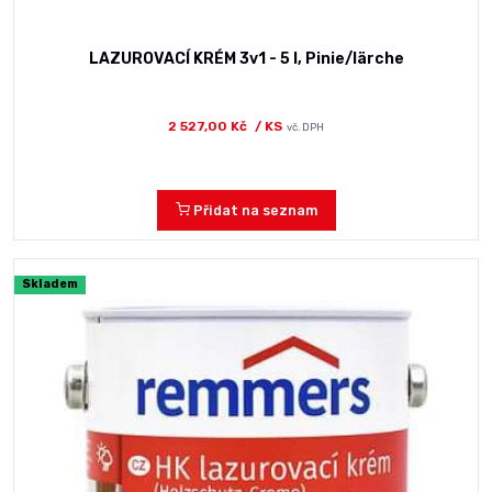
LAZUROVACÍ KRÉM 3v1 - 5 l, Pinie/lärche
2 527,00 Kč
/ KS
vč. DPH
Přidat na seznam
Skladem