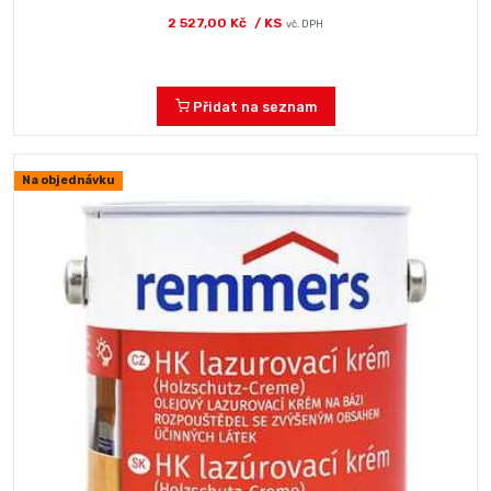
2 527,00 Kč
/ KS
vč. DPH
Přidat na seznam
Na objednávku