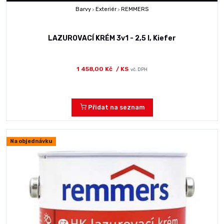
Barvy
Exteriér
REMMERS
>
>
LAZUROVACÍ KRÉM 3v1 - 2,5 l, Kiefer
1 458,00 Kč
/ KS
vč. DPH
Přidat na seznam
Na objednávku