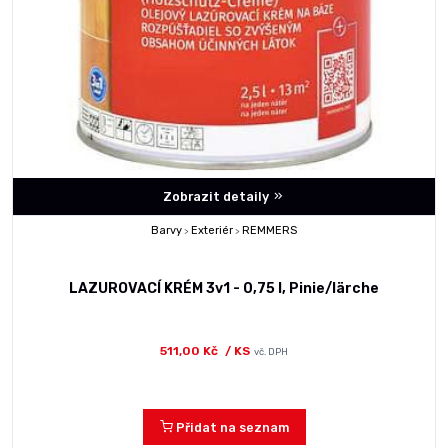
Zobrazit detaily
Barvy
Exteriér
REMMERS
>
>
LAZUROVACÍ KRÉM 3v1 - 0,75 l, Pinie/lärche
511,00 Kč
/ KS
vč. DPH
Přidat na seznam