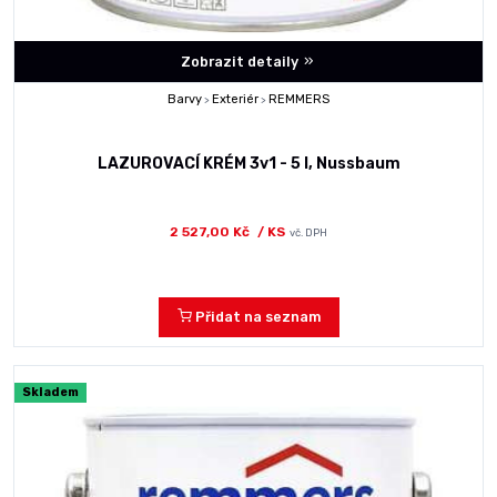
Zobrazit detaily
Barvy
Exteriér
REMMERS
>
>
LAZUROVACÍ KRÉM 3v1 - 5 l, Nussbaum
2 527,00 Kč
/ KS
vč. DPH
Přidat na seznam
Skladem