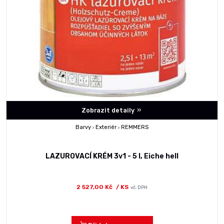
Zobrazit detaily
Barvy
Exteriér
REMMERS
>
>
LAZUROVACÍ KRÉM 3v1 - 5 l, Eiche hell
2 527,00 Kč
/ KS
vč. DPH