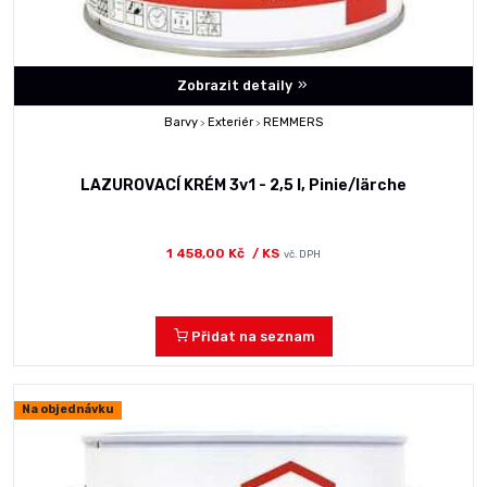
Zobrazit detaily
Barvy
Exteriér
REMMERS
>
>
LAZUROVACÍ KRÉM 3v1 - 2,5 l, Pinie/lärche
1 458,00 Kč
/ KS
vč. DPH
Přidat na seznam
Na objednávku