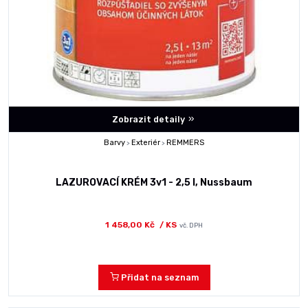
Zobrazit detaily
Barvy
Exteriér
REMMERS
>
>
LAZUROVACÍ KRÉM 3v1 - 2,5 l, Nussbaum
1 458,00 Kč
/ KS
vč. DPH
Přidat na seznam