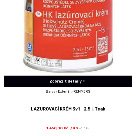
Zobrazit detaily
Barvy
Exteriér
REMMERS
>
>
LAZUROVACÍ KRÉM 3v1 - 2,5 l, Teak
1 458,00 Kč
/ KS
vč. DPH