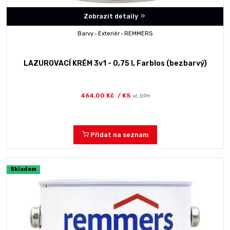
Zobrazit detaily
Barvy
Exteriér
REMMERS
>
>
LAZUROVACÍ KRÉM 3v1 - 0,75 l, Farblos (bezbarvý)
464,00 Kč
/ KS
vč. DPH
Přidat na seznam
Skladem