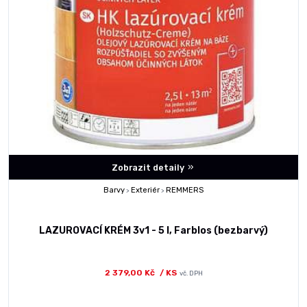
Zobrazit detaily
Barvy
Exteriér
REMMERS
>
>
LAZUROVACÍ KRÉM 3v1 - 5 l, Farblos (bezbarvý)
2 379,00 Kč
/ KS
vč. DPH