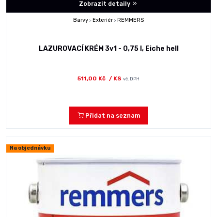
Zobrazit detaily
Barvy
Exteriér
REMMERS
>
>
LAZUROVACÍ KRÉM 3v1 - 0,75 l, Eiche hell
511,00 Kč
/ KS
vč. DPH
Přidat na seznam
Na objednávku