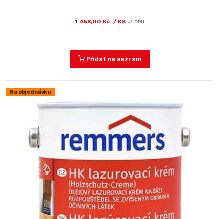
1 458,00 Kč
/ KS
vč. DPH
Přidat na seznam
Na objednávku