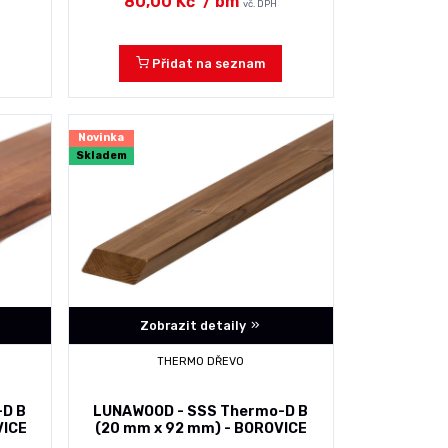
80,00 Kč
/ bm
vč. DPH
Přidat na seznam
Novinka
Skladem
Zobrazit detaily
THERMO DŘEVO
-D B
LUNAWOOD - SSS Thermo-D B
VICE
(20 mm x 92 mm) - BOROVICE