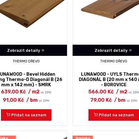
Zobrazit detaily
Zobrazit detaily
THERMO DŘEVO
THERMO DŘEVO
UNAWOOD - Bevel Hidden
LUNAWOOD - UYLS Therm
ing Thermo-D Diagonál B (26
DIAGONÁL B (20 mm x 140
mm x 142 mm) - SMRK
- BOROVICE
639,00 Kč
/ m2
566,00 Kč
/ m2
vč. DPH
vč. DPH
91,00 Kč
/ bm
79,00 Kč
/ bm
vč. DPH
vč. DPH
Přidat na seznam
Přidat na seznam
inka
Novinka