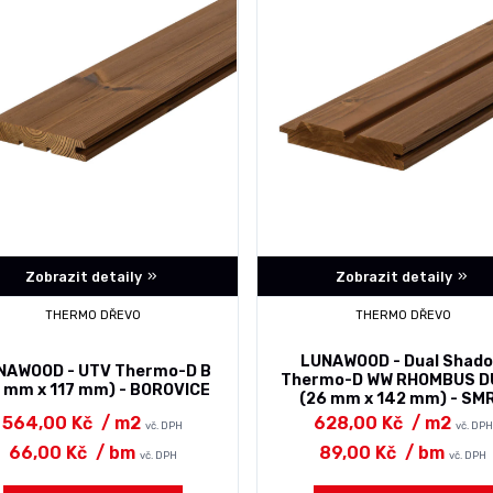
Zobrazit detaily
Zobrazit detaily
THERMO DŘEVO
THERMO DŘEVO
LUNAWOOD - Dual Shad
NAWOOD - UTV Thermo-D B
Thermo-D WW RHOMBUS D
9 mm x 117 mm) - BOROVICE
(26 mm x 142 mm) - SM
564,00 Kč
/ m2
628,00 Kč
/ m2
vč. DPH
vč. DPH
66,00 Kč
/ bm
89,00 Kč
/ bm
vč. DPH
vč. DPH