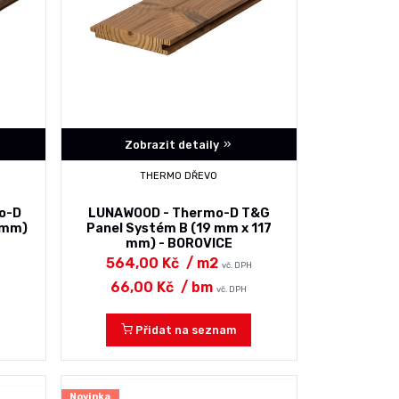
Zobrazit detaily
THERMO DŘEVO
o-D
LUNAWOOD - Thermo-D T&G
 mm)
Panel Systém B (19 mm x 117
mm) - BOROVICE
564,00 Kč
/ m2
vč. DPH
66,00 Kč
/ bm
vč. DPH
Přidat na seznam
Novinka