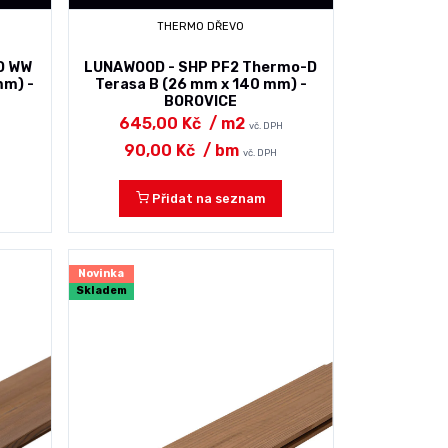
THERMO DŘEVO
D WW
LUNAWOOD - SHP PF2 Thermo-D
mm) -
Terasa B (26 mm x 140 mm) -
BOROVICE
645,00 Kč
/ m2
vč. DPH
90,00 Kč
/ bm
vč. DPH
Přidat na seznam
Novinka
Skladem