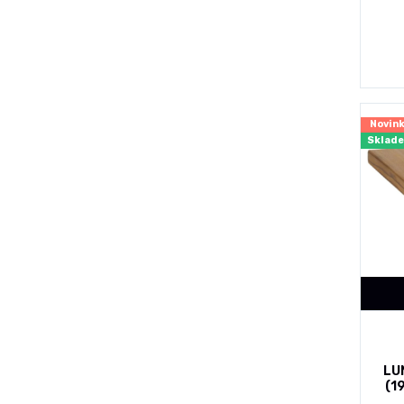
Novin
Sklad
LU
(1