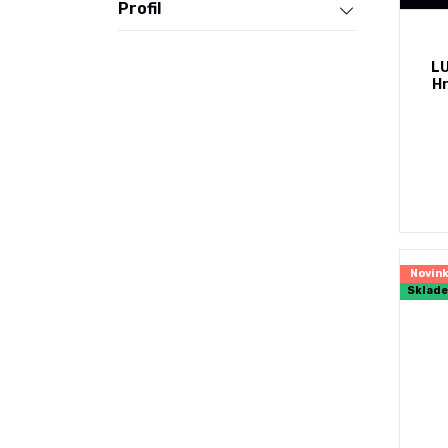
Profil
L
Hr
Novin
Sklad