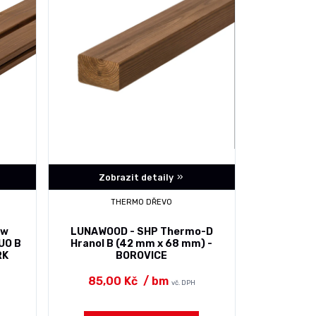
Zobrazit detaily
THERMO DŘEVO
ow
LUNAWOOD - SHP Thermo-D
UO B
Hranol B (42 mm x 68 mm) -
RK
BOROVICE
85,00 Kč
/ bm
vč. DPH