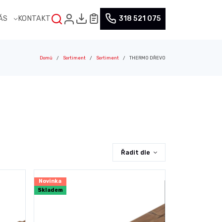
NÁS
KONTAKT
318 521 075
Domů
Sortiment
Sortiment
THERMO DŘEVO
Řadit dle
Novinka
Skladem