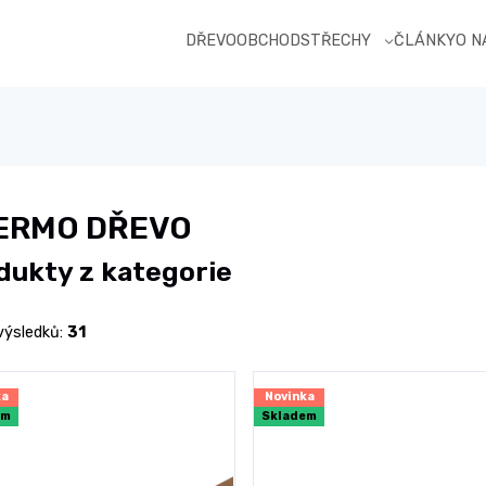
DŘEVOOBCHOD
STŘECHY
ČLÁNKY
O 
ERMO DŘEVO
dukty z kategorie
výsledků:
31
ka
Novinka
em
Skladem