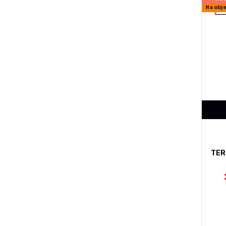
Na obj
TER