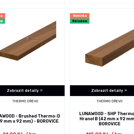
ka
Novinka
em
Skladem
Zobrazit detaily
Zobrazit detaily
THERMO DŘEVO
THERMO DŘEVO
LUNAWOOD - SHP Therm
AWOOD - Brushed Thermo-D
Hranol B (42 mm x 92 mm
19 mm x 92 mm) - BOROVICE
BOROVICE