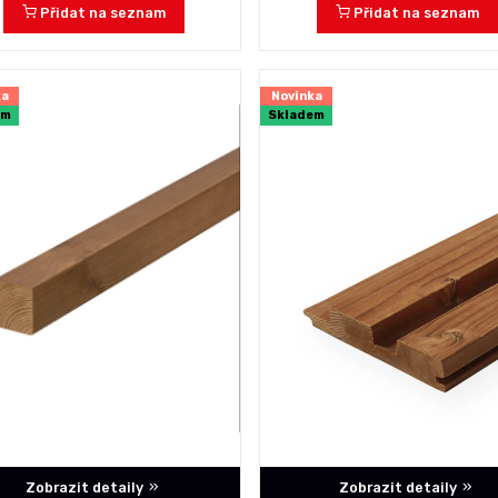
Přidat na seznam
Přidat na seznam
ka
Novinka
em
Skladem
Zobrazit detaily
Zobrazit detaily