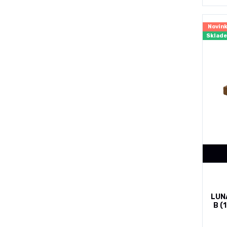
Novin
Sklad
LUN
B (