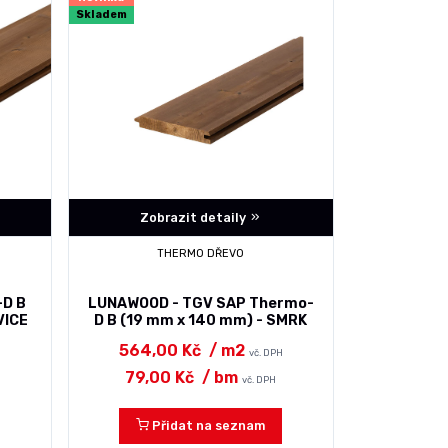
Skladem
Zobrazit detaily
THERMO DŘEVO
-D B
LUNAWOOD - TGV SAP Thermo-
VICE
D B (19 mm x 140 mm) - SMRK
564,00 Kč
/ m2
H
vč. DPH
79,00 Kč
/ bm
vč. DPH
Přidat na seznam