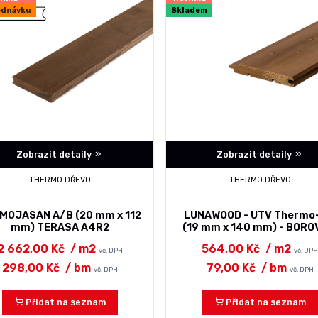
ednávku
Skladem
Zobrazit detaily
Zobrazit detaily
THERMO DŘEVO
THERMO DŘEVO
MOJASAN A/B (20 mm x 112
LUNAWOOD - UTV Thermo
mm) TERASA A4R2
(19 mm x 140 mm) - BORO
2 662,00 Kč
/ m2
564,00 Kč
/ m2
vč. DPH
vč. DP
298,00 Kč
/ bm
79,00 Kč
/ bm
vč. DPH
vč. DPH
Přidat na seznam
Přidat na seznam