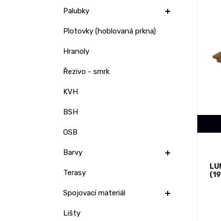
Palubky
Plotovky (hoblovaná prkna)
Hranoly
Řezivo - smrk
KVH
BSH
OSB
Barvy
LU
Terasy
(1
Spojovací materiál
Lišty