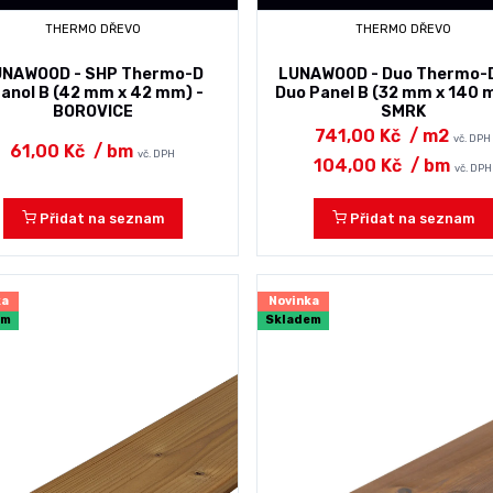
THERMO DŘEVO
THERMO DŘEVO
UNAWOOD - SHP Thermo-D
LUNAWOOD - Duo Thermo-
anol B (42 mm x 42 mm) -
Duo Panel B (32 mm x 140 
BOROVICE
SMRK
741,00 Kč
/ m2
vč. DPH
61,00 Kč
/ bm
vč. DPH
104,00 Kč
/ bm
vč. DPH
Přidat na seznam
Přidat na seznam
ka
Novinka
em
Skladem