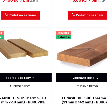
51,00 Kč
/ bm
115,00 Kč
/ bm
vč. DPH
vč. DPH
Přidat na seznam
Přidat na seznam
ka
Novinka
em
Skladem
Zobrazit detaily
Zobrazit detaily
THERMO DŘEVO
THERMO DŘEVO
NAWOOD - SHP Thermo-D B
LUNAWOOD - SHP Thermo
9 mm x 68 mm) - BOROVICE
(21 mm x 142 mm) - BORO